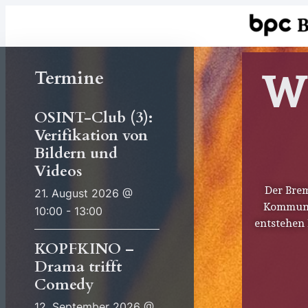
W
Termine
OSINT-Club (3):
Verifikation von
Bildern und
Videos
Der Bre
21. August 2026 @
Kommunik
10:00 - 13:00
entstehen 
KOPFKINO –
Drama trifft
Comedy
12. September 2026 @